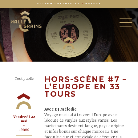
SAISON CULTURELLE
•
BAYEUX
HORS-SCÈNE #7 –
Tout public
L’EUROPE EN 33
TOURS
Avec DJ Mélodie
Voyage musical à travers l’Europe avec
vendredi 22
l’écoute de vinyles aux styles variés. Les
mai
-
participants devinent langue, pays d’origine
19h00
et infos bonus sur chaque morceau. Une
façon ludique et conviviale de découvrir la