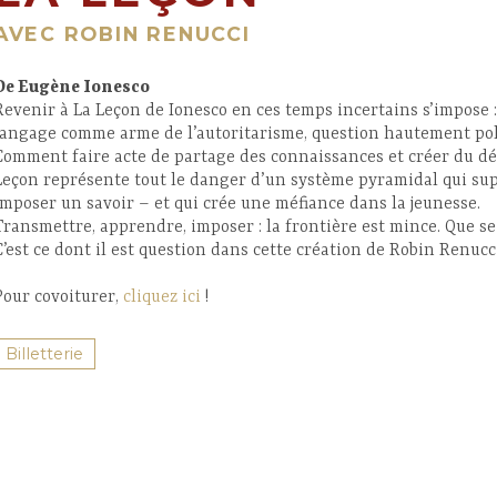
AVEC ROBIN RENUCCI
De Eugène Ionesco
Revenir à La Leçon de Ionesco en ces temps incertains s’impose : 
langage comme arme de l’autoritarisme, question hautement poli
Comment faire acte de partage des connaissances et créer du dé
Leçon représente tout le danger d’un système pyramidal qui sup
imposer un savoir – et qui crée une méfiance dans la jeunesse.
Transmettre, apprendre, imposer : la frontière est mince. Que se 
C’est ce dont il est question dans cette création de Robin Renucc
Pour covoiturer,
cliquez ici
!
Billetterie